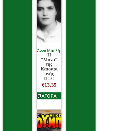
Άννα Μπαλή
Η
“Μάνα”
της
Καισαρι
ανής
€
14,84
€
13,35
ΑΓΟΡΑ