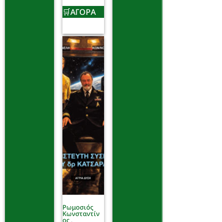
ΑΓΟΡΑ
Ρωμοσιός
Κωνσταντίν
ος