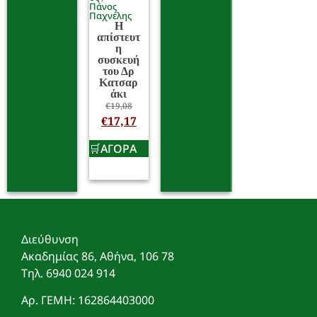
Πάνος
Παχνέλης
Η
απίστευτ
η
συσκευή
του Δρ
Κατσαρ
άκι
€
19,08
€
17,17
ΑΓΟΡΑ
Διεύθυνση
Ακαδημίας 86, Αθήνα, 106 78
Τηλ. 6940 024 914
Αρ. ΓΕΜΗ: 162864403000