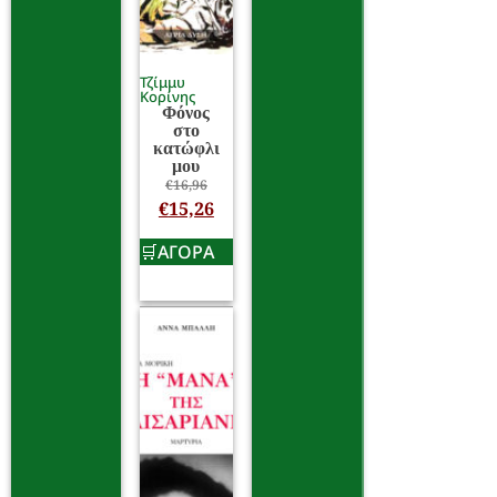
Τζίμμυ
Κορίνης
Φόνος
στο
κατώφλι
μου
€
16,96
€
15,26
ΑΓΟΡΑ