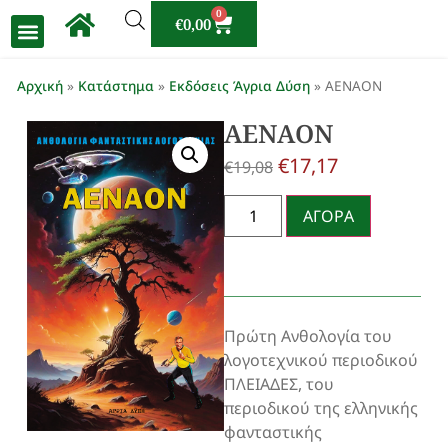
0
€
0,00
Αρχική
»
Κατάστημα
»
Εκδόσεις Άγρια Δύση
»
ΑΕΝΑΟΝ
ΑΕΝΑΟΝ
€
17,17
€
19,08
ΑΓΟΡΑ
Πρώτη Ανθολογία του
λογοτεχνικού περιοδικού
ΠΛΕΙΑΔΕΣ, του
περιοδικού της ελληνικής
φανταστικής