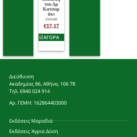
του Δρ
Κατσαρ
άκι
€
19,08
€
17,17
ΑΓΟΡΑ
Διεύθυνση
Ακαδημίας 86, Αθήνα, 106 78
Τηλ. 6940 024 914
Αρ. ΓΕΜΗ: 162864403000
Εκδόσεις Μαραθιά
Εκδόσεις Άγρια Δύση