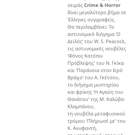
σειράς
Crime & Horror
δίνει μεγαλύτερο βήμα σε
Έλληνες συγγραφείς.
Θα περιλαμβάνει: Το
αστυνομικό διήγημα ‘Ο
Δειλός’ του W. S. Peacock,
τις αστυνομικές νουβέλες
‘Φόνος Κατόπιν
Πρόβλεψης’ του Ν. Γκίκα
και ‘Παράνοια στον Ιερό
Βράχο’ του Α. Γκέτσου,
το διήγημα μυστηρίου
και φρίκης ‘Η Αγαύη του
Θανάτου’ της Μ. Καλύβα-
Κλαμπάνου,
τη νουβέλα μεταφυσικού
τρόμου ‘Πλήρωσέ με’ του
Κ. Ανυφαντή,