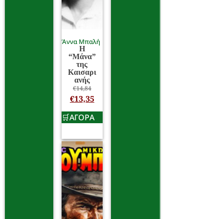
Άννα Μπαλή
Η
“Μάνα”
της
Καισαρι
ανής
€
14,84
€
13,35
ΑΓΟΡΑ