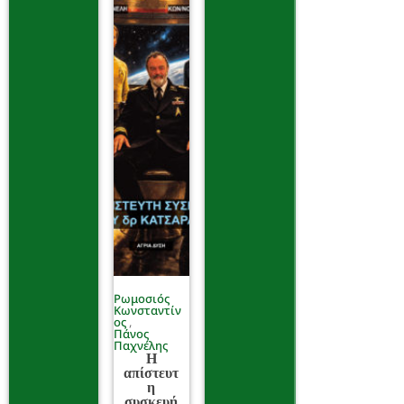
Ρωμοσιός
Κωνσταντίν
ος
Πάνος
Παχνέλης
Η
απίστευτ
η
συσκευή