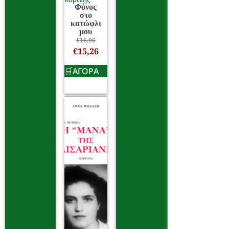
Φόνος
στο
κατώφλι
μου
€
16,96
€
15,26
ΑΓΟΡΑ