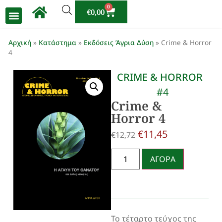
0
€
0,00
Αρχική
»
Κατάστημα
»
Εκδόσεις Άγρια Δύση
»
Crime & Horror
4
CRIME & HORROR
#4
Crime &
Horror 4
€
11,45
€
12,72
ΑΓΟΡΑ
Το τέταρτο τεύχος της