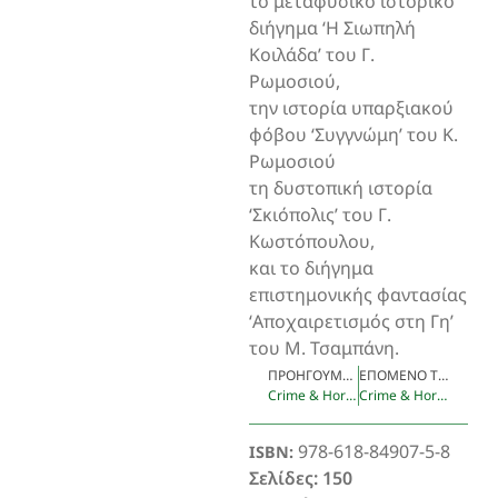
το μεταφυσικό ιστορικό
διήγημα ‘Η Σιωπηλή
Κοιλάδα’ του Γ.
Ρωμοσιού,
την ιστορία υπαρξιακού
φόβου ‘Συγγνώμη’ του Κ.
Ρωμοσιού
τη δυστοπική ιστορία
‘Σκιόπολις’ του Γ.
Κωστόπουλου,
και το διήγημα
επιστημονικής φαντασίας
‘Αποχαιρετισμός στη Γη’
του Μ. Τσαμπάνη.
ΠΡΟΗΓΟΎΜΕΝΟ ΤΕΎΧΟΣ
ΕΠΌΜΕΝΟ ΤΕΎΧΟΣ
Crime & Horror 3
Crime & Horror 5
978-618-84907-5-8
ISBN:
Σελίδες: 150