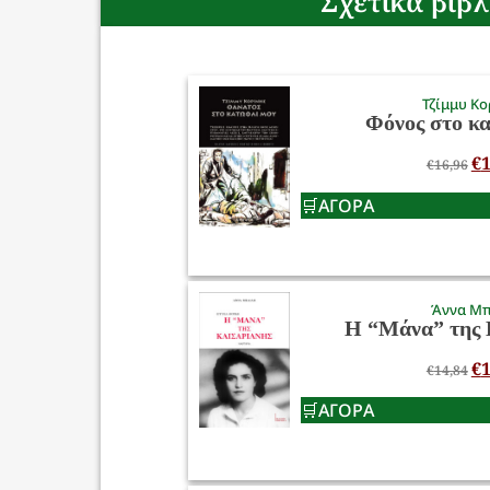
Σχετικά βιβλ
Τζίμμυ Κο
Φόνος στο κ
€
1
€
16,96
ΑΓΟΡΑ
Άννα Μ
Η “Μάνα” της 
€
1
€
14,84
ΑΓΟΡΑ