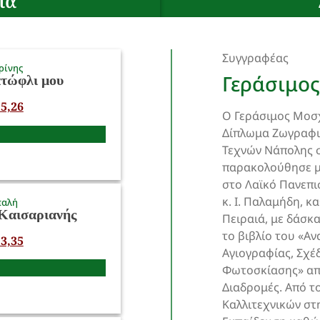
ία
Συγγραφέας
ρίνης
Γεράσιμο
ατώφλι μου
5,26
Ο Γεράσιμος Μοσχ
Δίπλωμα Ζωγραφι
Τεχνών Νάπολης σ
παρακολούθησε μ
στο Λαϊκό Πανεπι
κ. Ι. Παλαμήδη, κ
παλή
Καισαριανής
Πειραιά, με δάσκα
το βιβλίο του «Α
3,35
Αγιογραφίας, Σχέ
Φωτοσκίασης» από
Διαδρομές. Από τ
Καλλιτεχνικών σ