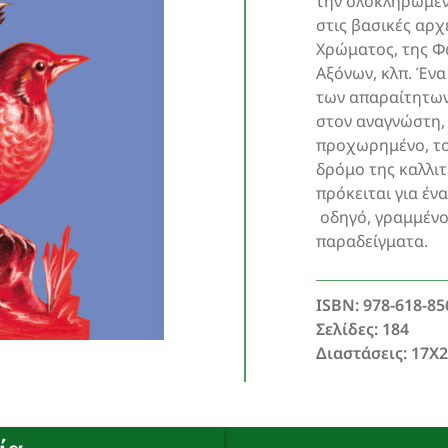
την ολοκληρωμέν
στις βασικές αρχ
Χρώματος, της Φ
Αξόνων, κλπ. Έν
των απαραίτητω
στον αναγνώστη,
προχωρημένο, το
δρόμο της καλλι
πρόκειται για έν
οδηγό, γραμμένο
παραδείγματα.
ISBN: 978-618-85
Σελίδες: 184
Διαστάσεις: 17Χ