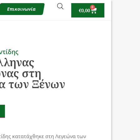
0
Επικοινωνία
€
0,00
ντίδης
λληνας
νας στη
α των Ξένων
ίδης κατατάχθηκε στη Λεγεώνα των