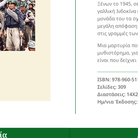
Ξένων το 1945, σ
γαλλική Ινδοκίνα 
μονάδα του τα σ
μεγάλη απόφαση 
στις γραμμές των 
Μια μαρτυρία πο
μυθιστόρημα, για
είναι που δείχνε
ISBN: 978-960-51
Σελίδες: 309
Διαστάσεις: 14Χ
Ημ/νια Έκδοσης:
ία