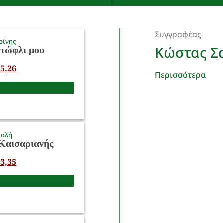
Συγγραφέας
ρίνης
Κώστας Σ
ατώφλι μου
5,26
Περισσότερα
παλή
Καισαριανής
3,35