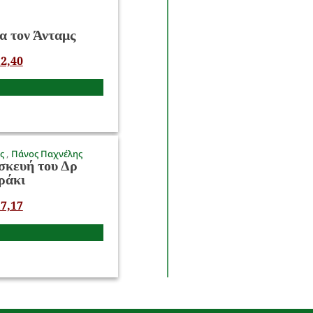
α τον Άνταμς
2,40
ος
Πάνος Παχνέλης
σκευή του Δρ
ράκι
7,17