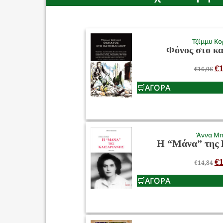
Τζίμμυ Κο
Φόνος στο κ
€
1
€
16,96
ΑΓΟΡΑ
Άννα Μ
Η “Μάνα” της 
€
1
€
14,84
ΑΓΟΡΑ