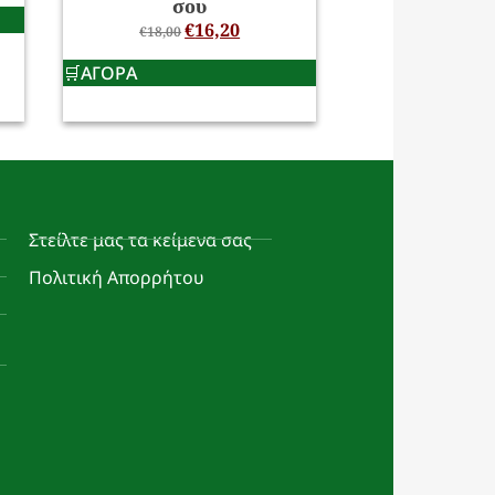
σου
€
16,20
€
18,00
ΑΓΟΡΑ
Στείλτε μας τα κείμενα σας
Πολιτική Απορρήτου