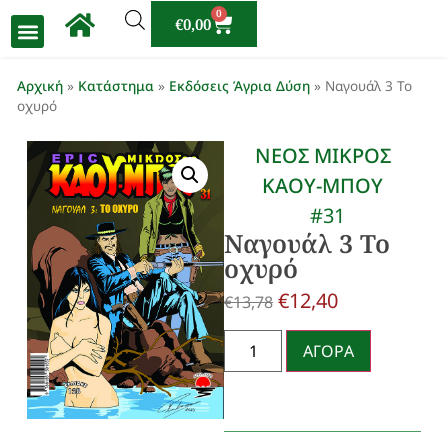
0
€
0,00
Αρχική
»
Κατάστημα
»
Εκδόσεις Άγρια Δύση
»
Ναγουάλ 3 Το
οχυρό
ΝΕΟΣ ΜΙΚΡΟΣ
ΚΑΟΥ-ΜΠΟΥ
#31
Ναγουάλ 3 Το
οχυρό
€
12,40
€
13,78
ΑΓΟΡΑ