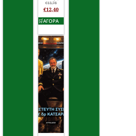
€
13,78
€
12,40
ΑΓΟΡΑ