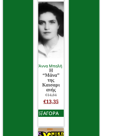
Άννα Μπαλή
Η
“Μάνα”
της
Καισαρι
ανής
€
14,84
€
13,35
ΑΓΟΡΑ