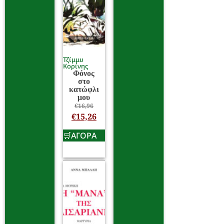
Τζίμμυ
Κορίνης
Φόνος
στο
κατώφλι
μου
€
16,96
€
15,26
ΑΓΟΡΑ