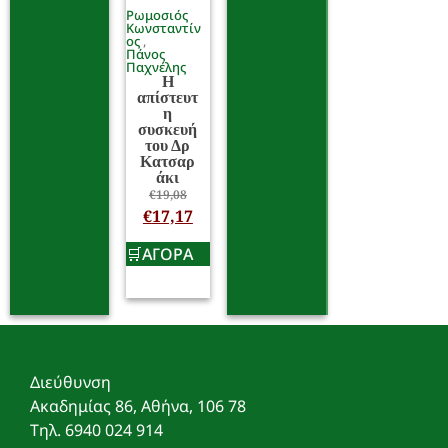
Ρωμοσιός
Κωνσταντίν
ος
Πάνος
Παχνέλης
Η
απίστευτ
η
συσκευή
του Δρ
Κατσαρ
άκι
€
19,08
€
17,17
ΑΓΟΡΑ
Διεύθυνση
Ακαδημίας 86, Αθήνα, 106 78
Τηλ. 6940 024 914