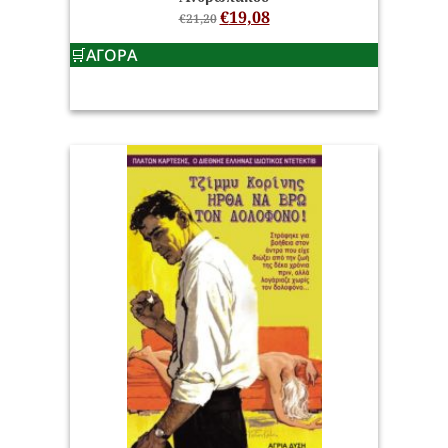
€
19,08
€
21,20
ΑΓΟΡΑ