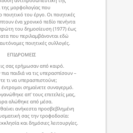
κδοση αντιπροσωπευτική της
ι της μορφολογίας που
 ποιητικό του έργο. Οι ποιητικές
πτουν ένα χρονικό πεδίο πενήντα
πρώτη του δημοσίευση (1977) έως
ματα που περιλαμβάνονται εδώ
αυτόνομες ποιητικές συλλογές.
ΕΠΙΔΡΟΜΕΙΣ
εις σας ερήμωσαν από καιρό.
πια παιδιά να τις υπερασπίσουν –
τε τι να υπερασπιστούνε;
έντρομοι σημαίνετε συναγερμό.
γανώθηκε απ’ τους επιτελείς μας,
ώρα αλώθηκε από μέσα.
θαίνει ανήκεστα προσβεβλημένη
υσματική σας την τροφοδοσία:
 εκκλησία και δημόσιες λειτουργίες.