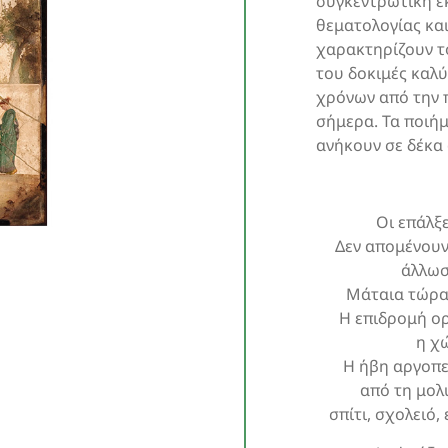
συγκεντρωτική έ
θεματολογίας κα
χαρακτηρίζουν το
του δοκιμές καλύ
χρόνων από την 
σήμερα. Τα ποιή
ανήκουν σε δέκα 
Οι επάλξ
Δεν απομένουν 
άλλωσ
Μάταια τώρα 
Η επιδρομή ορ
η χ
Η ήβη αργοπε
από τη μολ
σπίτι, σχολειό,