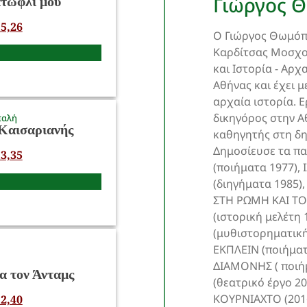
Γιώργος 
ατώφλι μου
5,26
Ο Γιώργος Θωμόπ
Καρδίτσας Μοσχο
και Ιστορία - Αρχ
Αθήνας και έχει μ
αρχαία ιστορία. Ε
δικηγόρος στην Α
παλή
Καισαριανής
καθηγητής στη δη
Δημοσίευσε τα π
3,35
(ποιήματα 1977),
(διηγήματα 1985
ΣΤΗ ΡΩΜΗ ΚΑΙ ΤΟ 
(ιστορική μελέτ
(μυθιστορηματική
ΕΚΠΛΕΙΝ (ποιήμα
ΔΙΑΜΟΝΗΣ ( ποι
α τον Άνταμς
(θεατρικό έργο 2
ΚΟΥΡΝΙΑΧΤΟ (2016
2,40