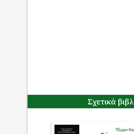
Σχετικά βιβλ
Τζίμμυ Κο