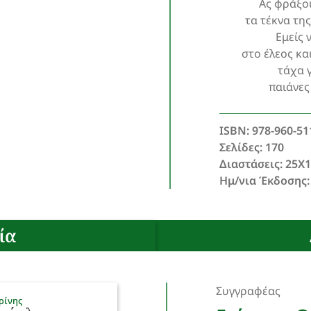
Ας φράξο
τα τέκνα τη
Εμείς
στο έλεος κα
τάχα 
παιάνες
ISBN: 978-960-51
Σελίδες: 170
Διαστάσεις: 25Χ
Ημ/νια Έκδοσης:
ία
Συγγραφέας
ρίνης