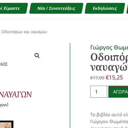
ί Είμαστε
Νέα / Συνεντεύξεις
Εκδηλώσεις
»
Οδοιπόρων και ναυαγών
Γιώργος Θωμ
Οδοιπό
ναυαγώ
€
15,25
€
17,00
ΑΓΟΡΑ
Το βιβλίο αυτό ε
Γιώργου Θωμόπου