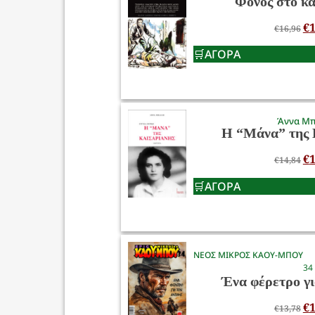
Φόνος στο κ
€
1
€
16,96
ΑΓΟΡΑ
Άννα Μ
Η “Μάνα” της 
€
1
€
14,84
ΑΓΟΡΑ
ΝΕΟΣ ΜΙΚΡΟΣ ΚΑΟΥ-ΜΠΟΥ
34
Ένα φέρετρο γι
€
1
€
13,78