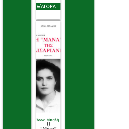
ΑΓΟΡΑ
Άννα Μπαλή
Η
“Μάνα”