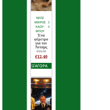
ΝΕΟΣ
ΜΙΚΡΟΣ
3
ΚΑΟΥ-
4
ΜΠΟΥ
Ένα
φέρετρο
για τον
Άνταμς
€
13,78
€
12,40
ΑΓΟΡΑ