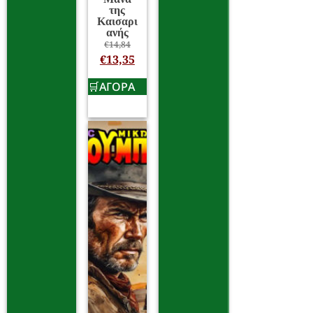
της
Καισαρι
ανής
€
14,84
€
13,35
ΑΓΟΡΑ