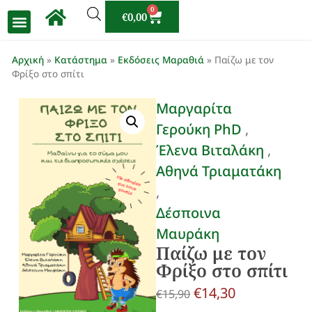
0
€
0,00
Αρχική
»
Κατάστημα
»
Εκδόσεις Μαραθιά
»
Παίζω με τον
Φρίξο στο σπίτι
Μαργαρίτα
Γερούκη PhD
Έλενα Βιταλάκη
Αθηνά Τριαματάκη
Δέσποινα
Μαυράκη
Παίζω με τον
Φρίξο στο σπίτι
€
14,30
€
15,90