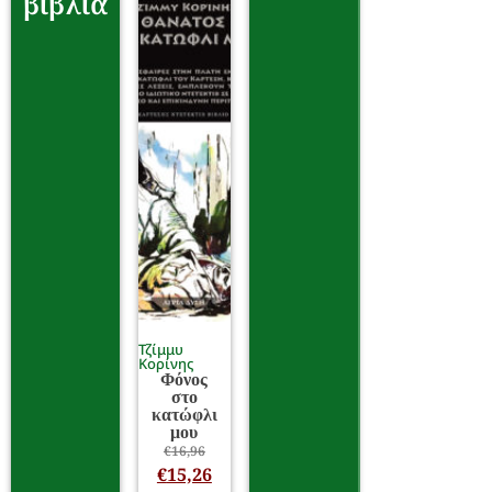
βιβλία
Τζίμμυ
Κορίνης
Φόνος
στο
κατώφλι
μου
€
16,96
€
15,26