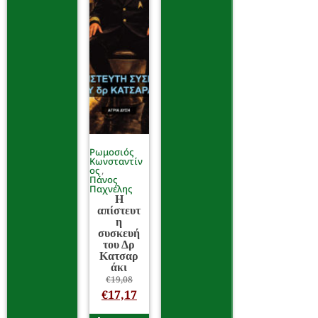
Ρωμοσιός
Κωνσταντίν
ος
Πάνος
Παχνέλης
Η
απίστευτ
η
συσκευή
του Δρ
Κατσαρ
άκι
€
19,08
€
17,17