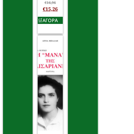
€
16,96
€
15,26
ΑΓΟΡΑ