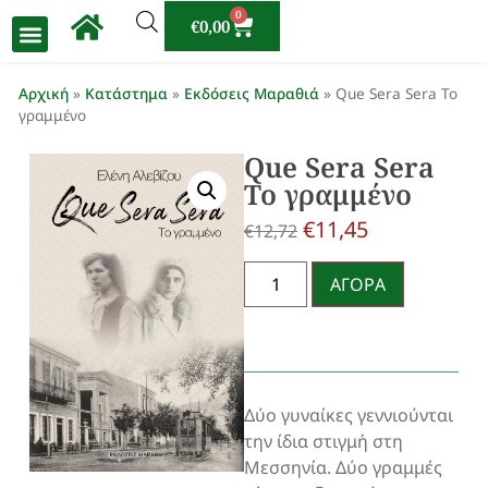
0
€
0,00
Αρχική
»
Κατάστημα
»
Εκδόσεις Μαραθιά
»
Que Sera Sera Το
γραμμένο
Que Sera Sera
Το γραμμένο
€
11,45
€
12,72
ΑΓΟΡΑ
Δύο γυναίκες γεννιούνται
την ίδια στιγμή στη
Μεσσηνία. Δύο γραμμές