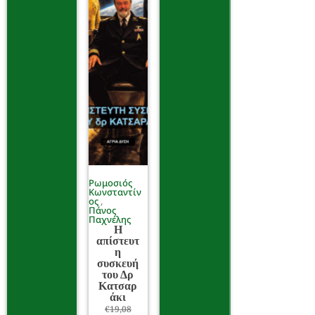
Ρωμοσιός
Κωνσταντίν
ος
Πάνος
Παχνέλης
Η
απίστευτ
η
συσκευή
του Δρ
Κατσαρ
άκι
€
19,08