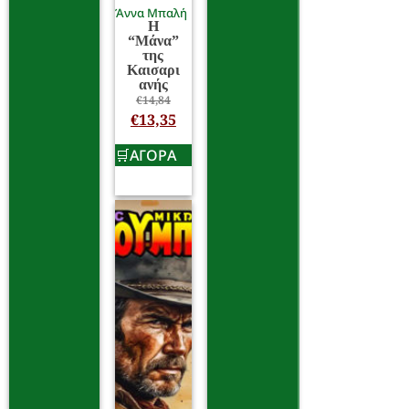
Άννα Μπαλή
Η
“Μάνα”
της
Καισαρι
ανής
€
14,84
€
13,35
ΑΓΟΡΑ