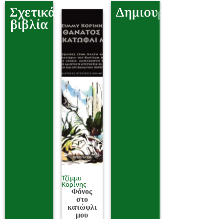
Σχετικά
Δημιουργοί
βιβλία
Τζίμμυ
Κορίνης
Φόνος
στο
κατώφλι
μου