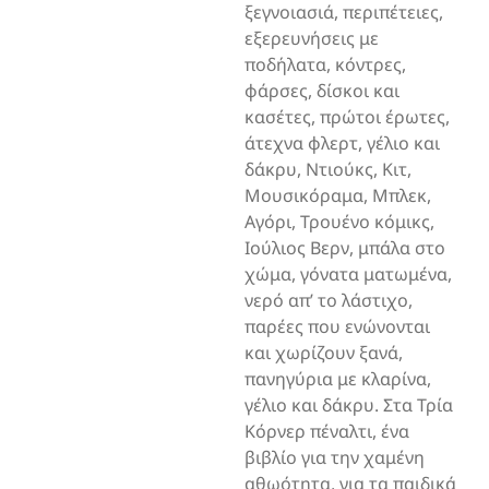
ξεγνοιασιά, περιπέτειες,
εξερευνήσεις με
ποδήλατα, κόντρες,
φάρσες, δίσκοι και
κασέτες, πρώτοι έρωτες,
άτεχνα φλερτ, γέλιο και
δάκρυ, Ντιούκς, Κιτ,
Μουσικόραμα, Μπλεκ,
Αγόρι, Τρουένο κόμικς,
Ιούλιος Βερν, μπάλα στο
χώμα, γόνατα ματωμένα,
νερό απ’ το λάστιχο,
παρέες που ενώνονται
και χωρίζουν ξανά,
πανηγύρια με κλαρίνα,
γέλιο και δάκρυ. Στα Τρία
Κόρνερ πέναλτι, ένα
βιβλίο για την χαμένη
αθωότητα, για τα παιδικά