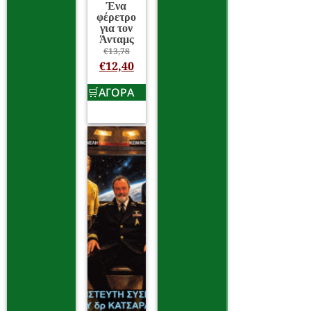
Ένα
φέρετρο
για τον
Άνταμς
€
13,78
€
12,40
ΑΓΟΡΑ