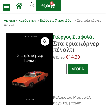
0
€
0,00
Αρχική
»
Κατάστημα
»
Εκδόσεις Άγρια Δύση
»
Στα τρία κόρνερ
πέναλτι
Γιώργος Σταφυλάς
Στα τρία κόρνερ
πέναλτι
€
14,30
€
15,90
ΑΓΟΡΑ
Καλοκαίρι, Μουντιάλ,
παγωτά, μπάνια,