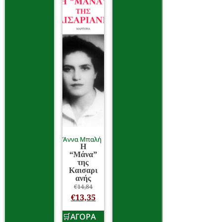
Άννα Μπαλή
Η
“Μάνα”
της
Καισαρι
ανής
€
14,84
€
13,35
ΑΓΟΡΑ