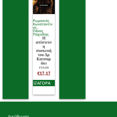
Ρωμοσιός
Κωνσταντίν
ος
Πάνος
Παχνέλης
Η
απίστευτ
η
συσκευή
του Δρ
Κατσαρ
άκι
€
19,08
€
17,17
ΑΓΟΡΑ
Διεύθυνση