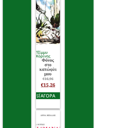
Τζίμμυ
Κορίνης
Φόνος
στο
κατώφλι
μου
€
16,96
€
15,26
ΑΓΟΡΑ