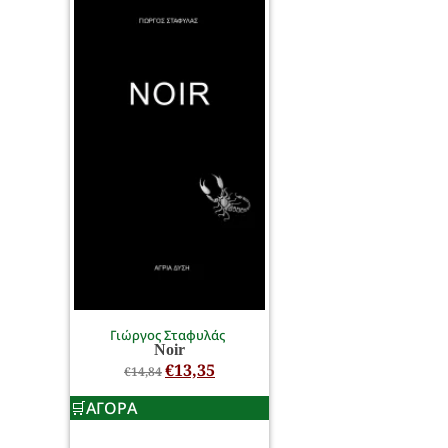
Γιώργος Σταφυλάς
Noir
€
13,35
€
14,84
ΑΓΟΡΑ