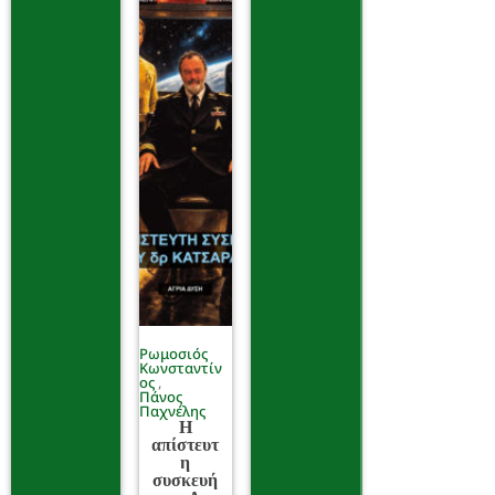
Ρωμοσιός
Κωνσταντίν
ος
Πάνος
Παχνέλης
Η
απίστευτ
η
συσκευή