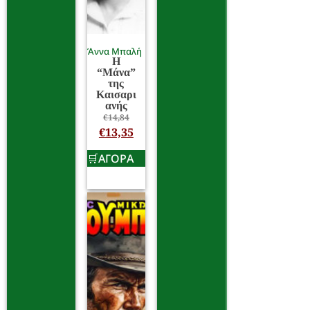
Άννα Μπαλή
Η
“Μάνα”
της
Καισαρι
ανής
€
14,84
€
13,35
ΑΓΟΡΑ