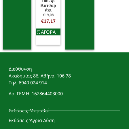
του Δρ
Κατσαρ
άκι
€
19,08
€
17,17
ΑΓΟΡΑ
Διεύθυνση
Ακαδημίας 86, Αθήνα, 106 78
Τηλ. 6940 024 914
Αρ. ΓΕΜΗ: 162864403000
Εκδόσεις Μαραθιά
Εκδόσεις Άγρια Δύση