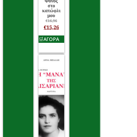
Φόνος
στο
κατώφλι
μου
€
16,96
€
15,26
ΑΓΟΡΑ