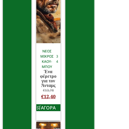
ΝΕΟΣ
ΜΙΚΡΟΣ
3
ΚΑΟΥ-
4
ΜΠΟΥ
Ένα
φέρετρο
για τον
Άνταμς
€
13,78
€
12,40
ΑΓΟΡΑ