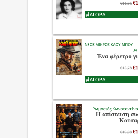
€
1
€
14,84
ΑΓΟΡΑ
ΝΕΟΣ ΜΙΚΡΟΣ ΚΑΟΥ-ΜΠΟΥ
34
Ένα φέρετρο γι
€
1
€
13,78
ΑΓΟΡΑ
Ρωμοσιός Κωνσταντίν
Η απίστευτη συ
Κατσα
€
1
€
19,08