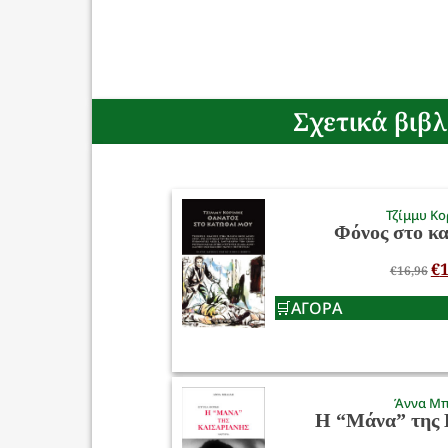
Σχετικά βιβλ
Τζίμμυ Κο
Φόνος στο κ
€
1
€
16,96
ΑΓΟΡΑ
Άννα Μ
Η “Μάνα” της 