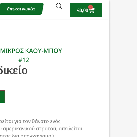
0
Επικοινωνία
€
0,00
 ΜΙΚΡΟΣ ΚΑΟΥ-ΜΠΟΥ
#12
ικείο
είται για τον θάνατο ενός
 αμερικανικού στρατού, απειλείται
νατος δια απαγχονισμού!…