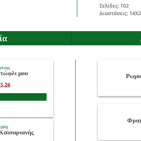
Σελίδες: 102
Διαστάσεις: 14X
ία
ρίνης
ατώφλι μου
Ρωμο
5,26
Φραγ
παλή
Καισαριανής