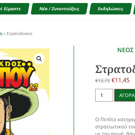
ί Είμαστε
Νέα / Συνεντεύξεις
Εκδηλώσεις
η
»
Στρατοδικείο
ΝΕΟΣ
Στρατοδ
€
11,45
€
12,72
ΑΓΟΡΑ
Ο Πεπίτο κατηγορ
στρατιωτικού του
με την ποινή, θά