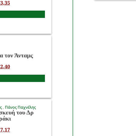
3,35
α τον Άνταμς
2,40
ος
Πάνος Παχνέλης
σκευή του Δρ
ράκι
7,17