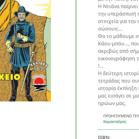
Η Ντιάνα παίρνει
την υπεράσπισή τ
στοιχεία για τη
σώσουν;…
Θα το μάθουμε σ
Κάου-μπόυ…, που
ακριβώς από σήμ
εικονογράφηση 
!…
Η δεύτερη ιστορί
τετράδας που συν
ιστορία έκπληξη
μας εισάγει σε μ
ηρώων μας.
ΠΡΟΗΓΟΎΜΕΝΟ ΤΕ
Κομαντσέρος
ISBN: