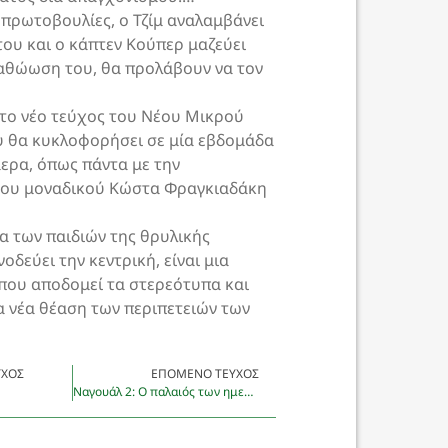
 πρωτοβουλίες, ο Τζίμ αναλαμβάνει
ου και ο κάπτεν Κούπερ μαζεύει
ν αθώωση του, θα προλάβουν να τον
το νέο τεύχος του Νέου Μικρού
 θα κυκλοφορήσει σε μία εβδομάδα
ερα, όπως πάντα με την
του μοναδικού Κώστα Φραγκιαδάκη
α των παιδιών της θρυλικής
οδεύει την κεντρική, είναι μια
 που αποδομεί τα στερεότυπα και
ια νέα θέαση των περιπετειών των
ΎΧΟΣ
ΕΠΌΜΕΝΟ ΤΕΎΧΟΣ
Ναγουάλ 2: Ο παλαιός των ημερών