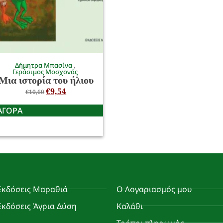
Δήμητρα Μπασίνα
Γεράσιμος Μοσχονάς
Μια ιστορία του ήλιου
€
9,54
€
10,60
ΑΓΟΡΑ
Εκδόσεις Μαραθιά
Ο Λογαριασμός μου
Εκδόσεις Άγρια Δύση
Καλάθι
Τρόποι πληρωμής