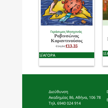
Γεράσιμος Μοσχονάς
Ροβινσώνας
Καραντινούσος
€
13,35
€
14,84
ΑΓΟΡΑ
Διεύθυνση
Ακαδημίας 86, Αθήνα, 106 78
Τηλ. 6940 024 914