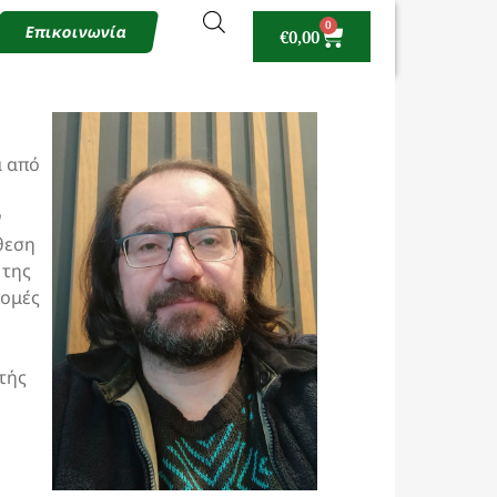
0
Επικοινωνία
€
0,00
α από
ν
κθεση
 της
ρομές
τής