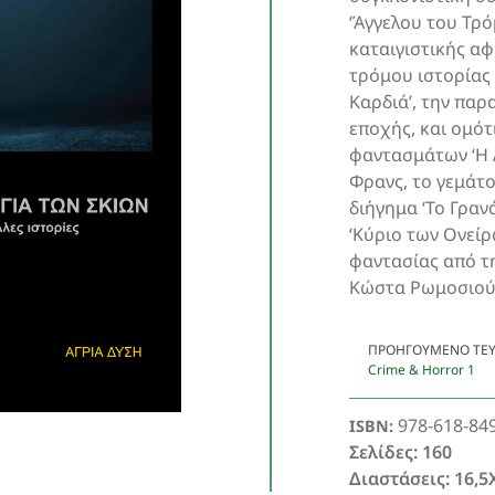
‘Άγγελου του Τρό
καταιγιστικής α
τρόμου ιστορίας 
Καρδιά’, την παρ
εποχής, και ομότ
φαντασμάτων ‘Η 
Φρανς, το γεμάτ
διήγημα ‘Το Γραν
‘Κύριο των Ονείρ
φαντασίας από τ
Κώστα Ρωμοσιού
ΠΡΟΗΓΟΎΜΕΝΟ ΤΕ
Crime & Horror 1
978-618-84
ISBN:
Σελίδες: 160
Διαστάσεις: 16,5