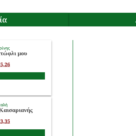
ία
ρίνης
ατώφλι μου
5,26
παλή
Καισαριανής
3,35