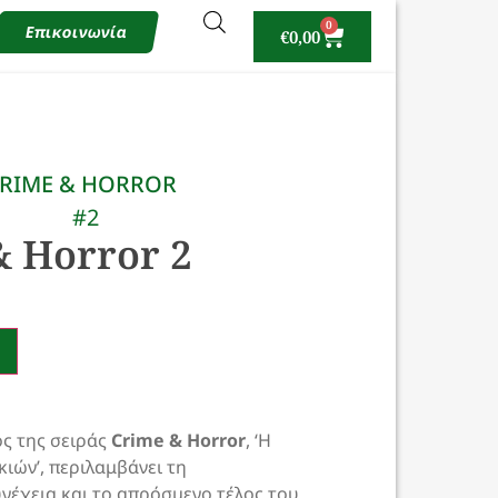
0
Επικοινωνία
€
0,00
RIME & HORROR
#2
& Horror 2
ος της σειράς
Crime & Horror
, ‘Η
κιών’, περιλαμβάνει τη
νέχεια και το απρόσμενο τέλος του