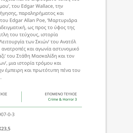
μου’, του Edgar Wallace, την
φήγησης, παραληρήματος και
του Edgar Allan Poe, ‘Μαρτυριάρα
αδειγματική, ως προς το ύφος της
ιτλη του τεύχους, ιστορία
Λειτουργία των Σκιών’ του Ανατόλ
ο ανατροπές και αγωνία αστυνομικό
άζι’ του Στάθη Μασκαλίδη και τον
ων’, μια ιστορία τρόμου και
ην έμπειρη και πρωτότυπη πένα του
.
ΎΧΟΣ
ΕΠΌΜΕΝΟ ΤΕΎΧΟΣ
Crime & Horror 3
907-0-3
Χ23,5