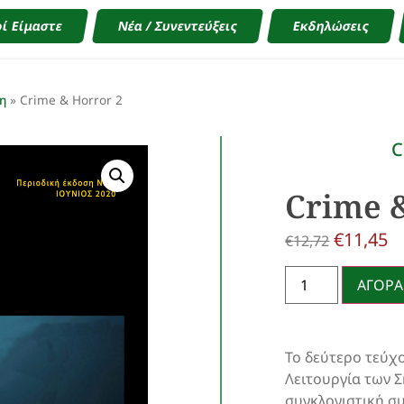
ί Είμαστε
Νέα / Συνεντεύξεις
Εκδηλώσεις
η
»
Crime & Horror 2
C
Crime 
€
11,45
€
12,72
ΑΓΟΡΑ
Το δεύτερο τεύχ
Λειτουργία των Σ
συγκλονιστική συ