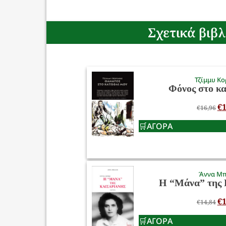
Σχετικά βιβλ
Τζίμμυ Κο
Φόνος στο κ
€
1
€
16,96
ΑΓΟΡΑ
Άννα Μ
Η “Μάνα” της 
€
1
€
14,84
ΑΓΟΡΑ