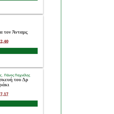
α τον Άνταμς
2,40
ος
Πάνος Παχνέλης
σκευή του Δρ
ράκι
7,17