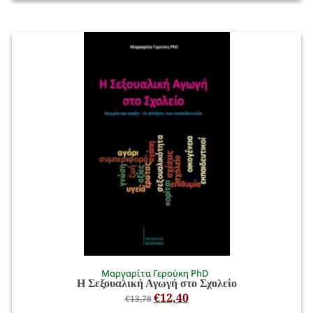
Μαργαρίτα Γερούκη PhD
Η Σεξουαλική Αγωγή στο Σχολείο
€
12,40
€
13,78