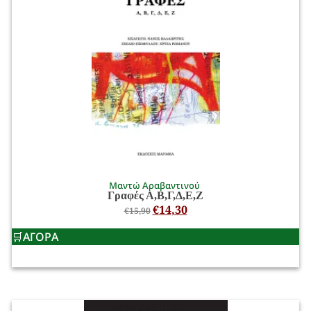
Μαντώ Αραβαντινού
Γραφές Α,Β,Γ,Δ,Ε,Ζ
€
14,30
€
15,90
ΑΓΟΡΑ