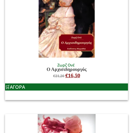
Ζωρζ Ονέ
Ο Αρχισιδηρουργός
€
16,50
€
21,20
ΑΓΟΡΑ