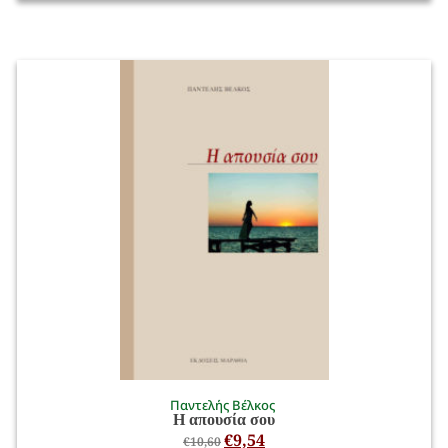
Παντελής Βέλκος
Η απουσία σου
€
9,54
€
10,60