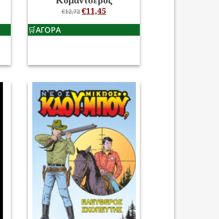
Κομαντσέρος
€
11,45
€
12,72
ΑΓΟΡΑ